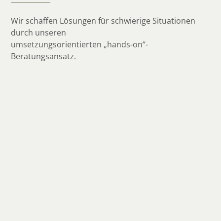
Wir schaffen Lösungen für schwierige Situationen
durch unseren
umsetzungsorientierten „hands-on“-
Beratungsansatz.
TRANSFORMATION
Führung sowie Umsetzung ganzheitlicher
Transformations- und
Restrukturierungsprozesse
Übernahme von Organ- und Leitungsfunktionen
in Sondersituationen (CRO | CEO | CFO)
Insolvenznahe Beratung und Liquiditätsplanung
sowie Vorbereitung von Schutzschirm- und
Eigenverwaltungsverfahren