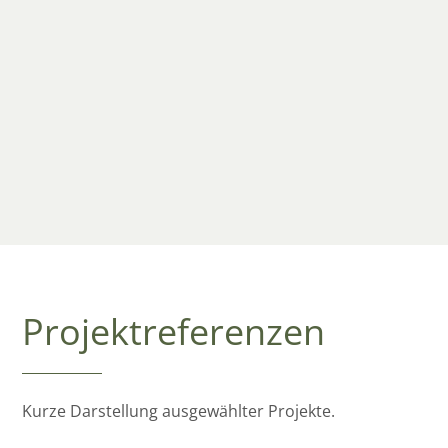
Insolvenzplänen
Umsetzung von Wachstumsstrategien im Sinne
eines Buy & Build-Ansatzes
Unterstützung bei der Lösung von
Gesellschafterkonflikten
Projektreferenzen
Kurze Darstellung ausgewählter Projekte.